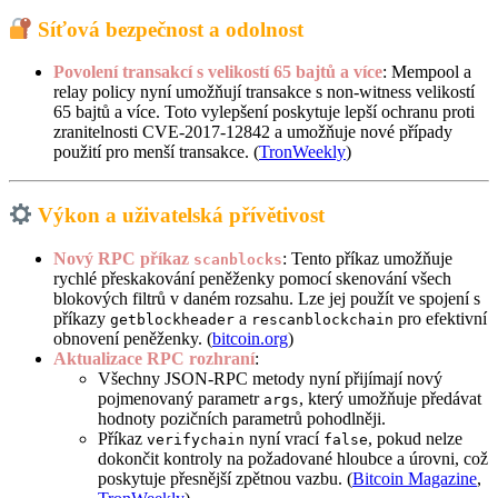
Síťová bezpečnost a odolnost
Povolení transakcí s velikostí 65 bajtů a více
: Mempool a
relay policy nyní umožňují transakce s non-witness velikostí
65 bajtů a více. Toto vylepšení poskytuje lepší ochranu proti
zranitelnosti CVE-2017-12842 a umožňuje nové případy
použití pro menší transakce. (
TronWeekly
)
Výkon a uživatelská přívětivost
Nový RPC příkaz
: Tento příkaz umožňuje
scanblocks
rychlé přeskakování peněženky pomocí skenování všech
blokových filtrů v daném rozsahu. Lze jej použít ve spojení s
příkazy
a
pro efektivní
getblockheader
rescanblockchain
obnovení peněženky. (
bitcoin.org
)
Aktualizace RPC rozhraní
:
Všechny JSON-RPC metody nyní přijímají nový
pojmenovaný parametr
, který umožňuje předávat
args
hodnoty pozičních parametrů pohodlněji.
Příkaz
nyní vrací
, pokud nelze
verifychain
false
dokončit kontroly na požadované hloubce a úrovni, což
poskytuje přesnější zpětnou vazbu. (
Bitcoin Magazine
,