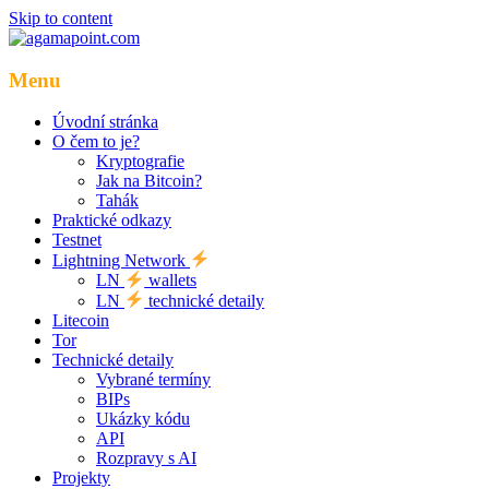
Skip to content
Menu
Úvodní stránka
O čem to je?
Kryptografie
Jak na Bitcoin?
Tahák
Praktické odkazy
Testnet
Lightning Network
LN
wallets
LN
technické detaily
Litecoin
Tor
Technické detaily
Vybrané termíny
BIPs
Ukázky kódu
API
Rozpravy s AI
Projekty