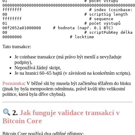
01                                # počet vstupů

0000000000000000000000000000000000000000000000000000000
ffffffff                            # index (coinbase: 
00                                # scriptSig length

ffffffff                            # sequence

01                                # počet výstupů

00f2052a01000000     # hodnota (např. 0.1 BTC)

00                                # scriptPubKey délka

Tato transakce:
Je coinbase transakce (má právo být menší a nevyžaduje
podpisy),
Nepoužívá žádný skript,
Je na hranici 60–65 bajtů (v závislosti na konkrétním scriptu).
Poznámka
: V běžné síti by musela být začleněna těžařem do bloku
(jinak by byla mempoolem odmítnuta, právě kvůli této velikostní
politice, která byla dříve chybná).
2.
Jak funguje validace transakcí v
Bitcoin Core
Bitcoin Core používá dva odlišné přístupy: