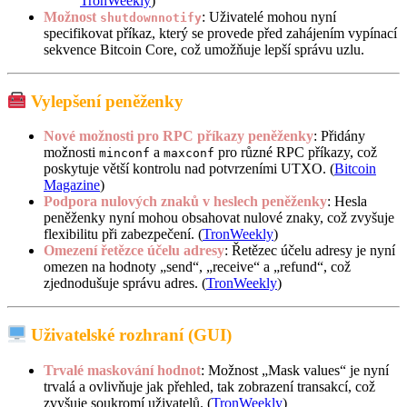
TronWeekly
)
Možnost
: Uživatelé mohou nyní
shutdownnotify
specifikovat příkaz, který se provede před zahájením vypínací
sekvence Bitcoin Core, což umožňuje lepší správu uzlu.
Vylepšení peněženky
Nové možnosti pro RPC příkazy peněženky
: Přidány
možnosti
a
pro různé RPC příkazy, což
minconf
maxconf
poskytuje větší kontrolu nad potvrzeními UTXO. (
Bitcoin
Magazine
)
Podpora nulových znaků v heslech peněženky
: Hesla
peněženky nyní mohou obsahovat nulové znaky, což zvyšuje
flexibilitu při zabezpečení. (
TronWeekly
)
Omezení řetězce účelu adresy
: Řetězec účelu adresy je nyní
omezen na hodnoty „send“, „receive“ a „refund“, což
zjednodušuje správu adres. (
TronWeekly
)
Uživatelské rozhraní (GUI)
Trvalé maskování hodnot
: Možnost „Mask values“ je nyní
trvalá a ovlivňuje jak přehled, tak zobrazení transakcí, což
zvyšuje soukromí uživatelů. (
TronWeekly
)