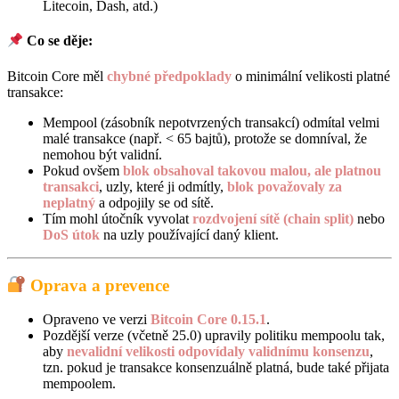
Litecoin, Dash, atd.)
Co se děje:
Bitcoin Core měl
chybné předpoklady
o minimální velikosti platné
transakce:
Mempool (zásobník nepotvrzených transakcí) odmítal velmi
malé transakce (např. < 65 bajtů), protože se domníval, že
nemohou být validní.
Pokud ovšem
blok obsahoval takovou malou, ale platnou
transakci
, uzly, které ji odmítly,
blok považovaly za
neplatný
a odpojily se od sítě.
Tím mohl útočník vyvolat
rozdvojení sítě (chain split)
nebo
DoS útok
na uzly používající daný klient.
Oprava a prevence
Opraveno ve verzi
Bitcoin Core 0.15.1
.
Pozdější verze (včetně 25.0) upravily politiku mempoolu tak,
aby
nevalidní velikosti odpovídaly validnímu konsenzu
,
tzn. pokud je transakce konsenzuálně platná, bude také přijata
mempoolem.