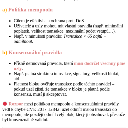
a)
Politika mempoolu
Cílem je efektivita a ochrana proti DoS.
Uživatelé a uzly mohou mít vlastní pravidla (např. minimální
poplatek, velikost transakce, maximální počet vstupů…).
Např. v minulosti pravidlo:
Transakce < 65 bajtů =
odmítnout
.
b)
Konsenzuální pravidla
Přísně definovaná pravidla, která
musí dodržet všechny plné
uzly
.
Např. platná struktura transakce, signatury, velikosti bloků,
atd.
Platnost bloku ověřuje transakce podle těchto pravidel –
pokud uzel zjistí, že transakce v bloku je platná podle
konsenzu, musí ji akceptovat.
Rozpor
mezi politikou mempoolu a konsenzuálními pravidly
vedl k chybě CVE-2017-12842: uzel odmítl malou transakci do
mempoolu, ale později odmítl celý blok, který ji obsahoval, přestože
byl konsenzuálně validní.