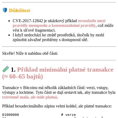
Důležitost
CVE-2017-12842 je ukázkový příklad
nesouladu mezi
pravidly mempoolu a konsenzuálními pravidly
, což může
vést k síťové fragmentaci.
I když nedochází ke ztrátě prostředků, útočník by mohl
způsobit závažné problémy s dostupností sítě.
Skvěle! Níže ti nabídnu obě části:
1.
Příklad minimální platné transakce
(≈ 60–65 bajtů)
Transakce v Bitcoinu má několik základních částí: verzi, vstupy,
výstupy a locktime. Tyto části se dají sestavit tak, aby transakce byla
extrémně malá, ale stále platná
.
Příklad hexadecimálního zápisu velmi krátké, ale platné transakce:
01000000                    # verze
