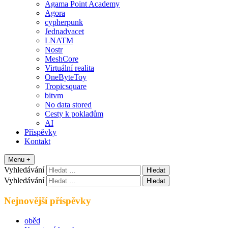
Agama Point Academy
Agora
cypherpunk
Jednadvacet
LNATM
Nostr
MeshCore
Virtuální realita
OneByteToy
Tropicsquare
bitvm
No data stored
Cesty k pokladům
AI
Příspěvky
Kontakt
Menu +
Vyhledávání
Vyhledávání
Nejnovější příspěvky
oběd