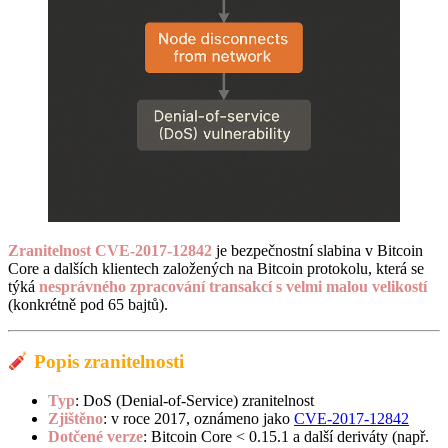
Zranitelnost CVE-2017-12842
je bezpečnostní slabina v Bitcoin
Core a dalších klientech založených na Bitcoin protokolu, která se
týká
nesprávného zpracování transakcí s velmi malou velikostí
(konkrétně pod 65 bajtů).
Popis zranitelnosti
Typ
: DoS (Denial-of-Service) zranitelnost
Zjištěno
: v roce 2017, oznámeno jako
CVE-2017-12842
Dotčené verze
: Bitcoin Core < 0.15.1 a další deriváty (např.