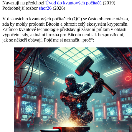
Navazuji na předchozí
Úvod do kvantových počítačů
(2019)
Podrobnější rozbor
shor26
(2026)
V diskusích o kvantových počítačích (QC) se často objevuje otázka,
zda by mohly prolomit Bitcoin a ohrozit celý ekosystém kryptoměn.
Zatímco kvantové technologie představují zásadní průlom v oblasti
výpočetní síly, aktuální hrozba pro Bitcoin není tak bezprostřední,
jak se někteří obávají. Pojďme si naznačit „proč“: