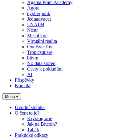
Agama Point Academy
Agora
cypherpunk
Jednadvacet
LNATM
Nostr
MeshCore
Virtuální realita
OneByteToy
Tropicsquare
bitvm
No data stored
Cesty k pokladům
AI
Příspěvky
Kontakt
Menu +
Úvodní stránka
O čem to je?
Kryptografie
Jak na Bitcoin?
Tahák
Praktické odkazy