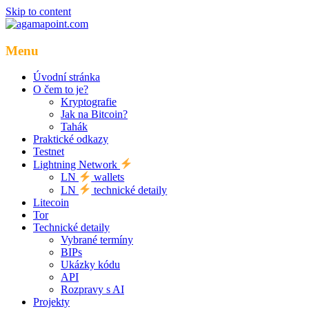
Skip to content
Menu
Úvodní stránka
O čem to je?
Kryptografie
Jak na Bitcoin?
Tahák
Praktické odkazy
Testnet
Lightning Network
LN
wallets
LN
technické detaily
Litecoin
Tor
Technické detaily
Vybrané termíny
BIPs
Ukázky kódu
API
Rozpravy s AI
Projekty