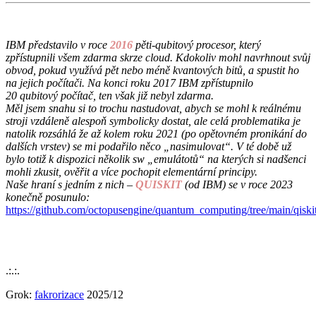
IBM představilo v roce
2016
pěti-qubitový procesor, který
zpřístupnili všem zdarma skrze cloud. Kdokoliv mohl navrhnout svůj
obvod, pokud využívá pět nebo méně kvantových bitů, a spustit ho
na jejich počítači. Na konci roku 2017 IBM zpřístupnilo
20 qubitový počítač, ten však již nebyl zdarma.
Měl jsem snahu si to trochu nastudovat, abych se mohl k reálnému
stroji vzdáleně alespoň symbolicky dostat, ale celá problematika je
natolik rozsáhlá že až kolem roku 2021 (po opětovném pronikání do
dalších vrstev) se mi podařilo něco „nasimulovat“. V té době už
bylo totiž k dispozici několik sw „emulátotů“ na kterých si nadšenci
mohli zkusit, ověřit a více pochopit elementární principy.
Naše hraní s jedním z nich –
QUISKIT
(od IBM) se v roce 2023
konečně posunulo:
https://github.com/octopusengine/quantum_computing/tree/main/qiski
.:.:.
Grok:
fakrorizace
2025/12