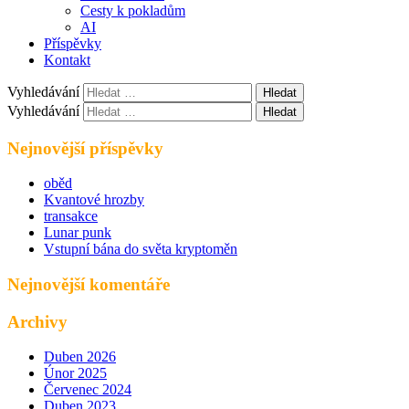
Cesty k pokladům
AI
Příspěvky
Kontakt
Vyhledávání
Vyhledávání
Nejnovější příspěvky
oběd
Kvantové hrozby
transakce
Lunar punk
Vstupní bána do světa kryptoměn
Nejnovější komentáře
Archivy
Duben 2026
Únor 2025
Červenec 2024
Duben 2023