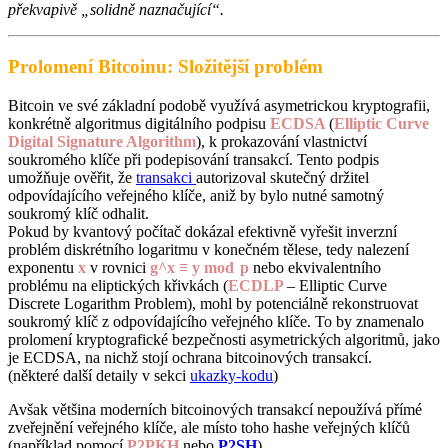
překvapivě „solidně naznačující“.
Prolomení Bitcoinu: Složitější problém
Bitcoin ve své základní podobě využívá asymetrickou kryptografii,
konkrétně algoritmus digitálního podpisu
ECDSA
(
Elliptic Curve
Digital Signature Algorithm
), k prokazování vlastnictví
soukromého klíče při podepisování transakcí. Tento podpis
umožňuje ověřit, že
transakci
autorizoval skutečný držitel
odpovídajícího veřejného klíče, aniž by bylo nutné samotný
soukromý klíč odhalit.
Pokud by kvantový počítač dokázal efektivně vyřešit inverzní
problém diskrétního logaritmu v konečném tělese, tedy nalezení
exponentu
x
v rovnici
g^x ≡ y mod p
nebo ekvivalentního
problému na eliptických křivkách (
ECDLP
– Elliptic Curve
Discrete Logarithm Problem), mohl by potenciálně rekonstruovat
soukromý klíč z odpovídajícího veřejného klíče. To by znamenalo
prolomení kryptografické bezpečnosti asymetrických algoritmů, jako
je ECDSA, na nichž stojí ochrana bitcoinových transakcí.
(některé další detaily v sekci
ukazky-kodu
)
Avšak většina moderních bitcoinových transakcí nepoužívá přímé
zveřejnění veřejného klíče, ale místo toho hashe veřejných klíčů
(například pomocí
P2PKH
nebo
P2SH
).