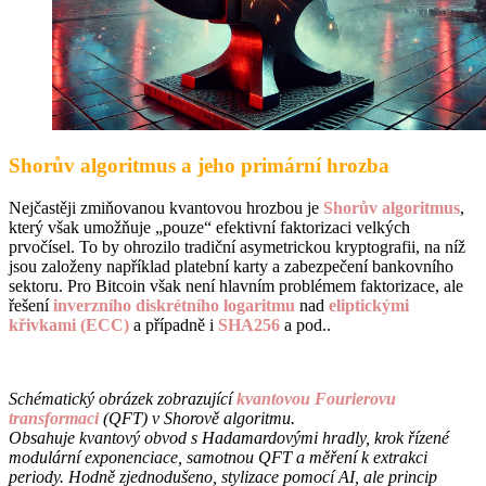
Shorův algoritmus a jeho primární hrozba
Nejčastěji zmiňovanou kvantovou hrozbou je
Shorův algoritmus
,
který však umožňuje „pouze“ efektivní faktorizaci velkých
prvočísel. To by ohrozilo tradiční asymetrickou kryptografii, na níž
jsou založeny například platební karty a zabezpečení bankovního
sektoru. Pro Bitcoin však není hlavním problémem faktorizace, ale
řešení
inverzního diskrétního logaritmu
nad
eliptickými
křivkami (ECC)
a případně i
SHA256
a pod..
Schématický obrázek zobrazující
kvantovou Fourierovu
transformaci
(QFT) v Shorově algoritmu.
Obsahuje kvantový obvod s Hadamardovými hradly, krok řízené
modulární exponenciace, samotnou QFT a měření k extrakci
periody. Hodně zjednodušeno, stylizace pomocí AI, ale princip