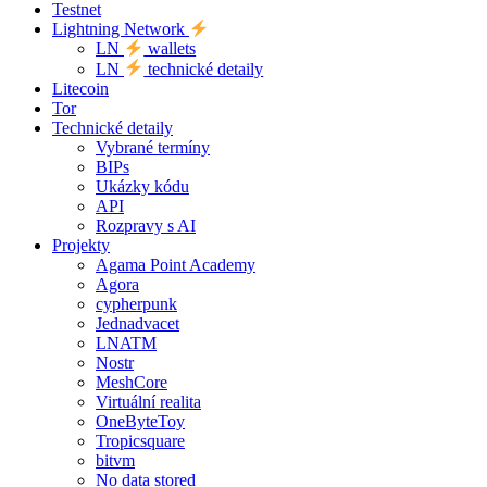
Testnet
Lightning Network
LN
wallets
LN
technické detaily
Litecoin
Tor
Technické detaily
Vybrané termíny
BIPs
Ukázky kódu
API
Rozpravy s AI
Projekty
Agama Point Academy
Agora
cypherpunk
Jednadvacet
LNATM
Nostr
MeshCore
Virtuální realita
OneByteToy
Tropicsquare
bitvm
No data stored