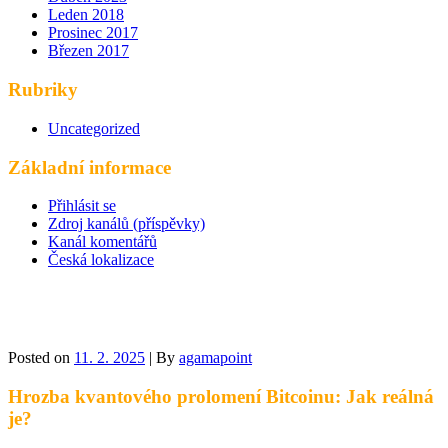
Leden 2018
Prosinec 2017
Březen 2017
Rubriky
Uncategorized
Základní informace
Přihlásit se
Zdroj kanálů (příspěvky)
Kanál komentářů
Česká lokalizace
Kvantové hrozby
Posted on
11. 2. 2025
| By
agamapoint
Hrozba kvantového prolomení Bitcoinu: Jak reálná
je?