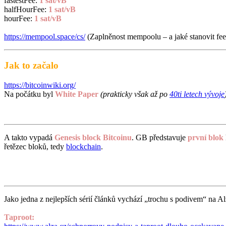
fastestFee:
1 sat/vB
halfHourFee:
1 sat/vB
hourFee:
1 sat/vB
https://mempool.space/cs/
(Zaplněnost mempoolu – a jaké stanovit fee
Jak to začalo
https://bitcoinwiki.org/
Na počátku byl
White Paper
(prakticky však až po
40ti letech vývoje
A takto vypadá
Genesis block
Bitcoinu
. GB představuje
první blok
řetězec bloků, tedy
blockchain
.
Jako jedna z nejlepších sérií článků vychází „trochu s podivem“ na Alz
Taproot: