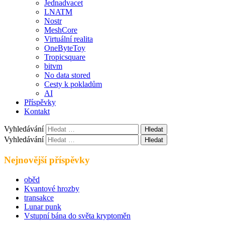
Jednadvacet
LNATM
Nostr
MeshCore
Virtuální realita
OneByteToy
Tropicsquare
bitvm
No data stored
Cesty k pokladům
AI
Příspěvky
Kontakt
Vyhledávání
Vyhledávání
Nejnovější příspěvky
oběd
Kvantové hrozby
transakce
Lunar punk
Vstupní bána do světa kryptoměn