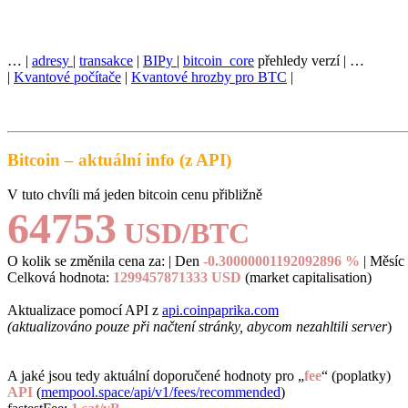
Technické detaily
… |
adresy
|
transakce
|
BIPy
|
bitcoin_core
přehledy verzí | …
|
Kvantové počítače
|
Kvantové hrozby pro BTC
|
Bitcoin – aktuální info (z API)
V tuto chvíli má jeden bitcoin cenu přibližně
64753
USD/BTC
O kolik se změnila cena za:
| Den
-0.30000001192092896 %
|
Měsíc
Celková hodnota:
1299457871333 USD
(market capitalisation)
Aktualizace pomocí API z
api.coinpaprika.com
(aktualizováno pouze při načtení stránky, abycom nezahltili server
)
A jaké jsou tedy aktuální doporučené hodnoty pro „
fee
“ (poplatky)
API
(
mempool.space/api/v1/fees/recommended
)