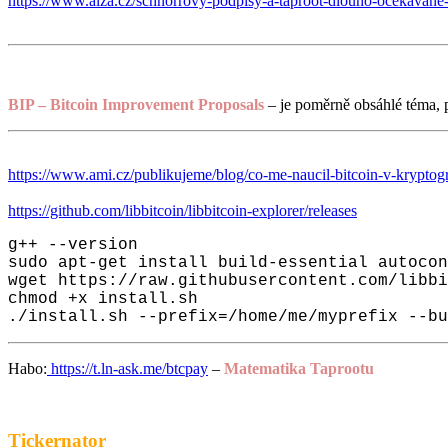
https://www.alza.cz/schnorrovy-podpisy-a-taproot-dlouho-ocekavane-
BIP – Bitcoin Improvement Proposals
– je poměrně obsáhlé téma, 
https://www.ami.cz/publikujeme/blog/co-me-naucil-bitcoin-v-kryptogr
https://github.com/libbitcoin/libbitcoin-explorer/releases
g++ --version

sudo apt-get install build-essential autocon
wget https://raw.githubusercontent.com/libbi
chmod +x install.sh

./install.sh --prefix=/home/me/myprefix --bu
Habo:
https://t.ln-ask.me/btcpay
–
Matematika Taprootu
Tickernator