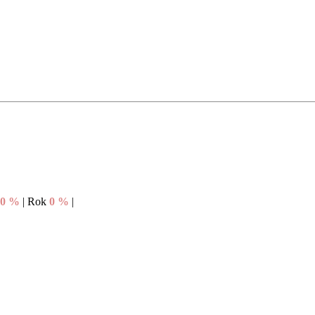
0 %
|
Rok
0 %
|