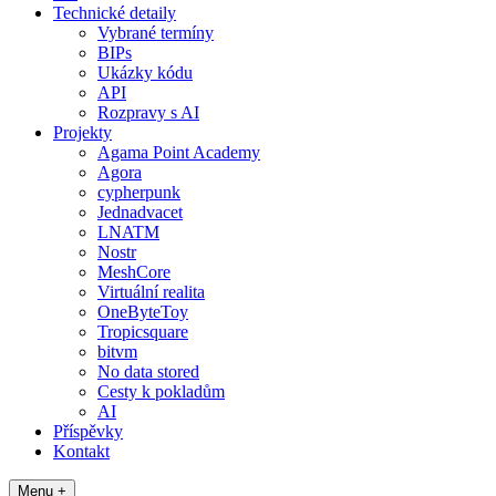
Technické detaily
Vybrané termíny
BIPs
Ukázky kódu
API
Rozpravy s AI
Projekty
Agama Point Academy
Agora
cypherpunk
Jednadvacet
LNATM
Nostr
MeshCore
Virtuální realita
OneByteToy
Tropicsquare
bitvm
No data stored
Cesty k pokladům
AI
Příspěvky
Kontakt
Menu +