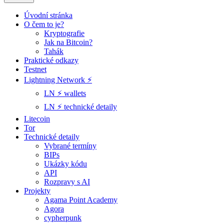
Úvodní stránka
O čem to je?
Kryptografie
Jak na Bitcoin?
Tahák
Praktické odkazy
Testnet
Lightning Network ⚡️
LN ⚡️ wallets
LN ⚡️ technické detaily
Litecoin
Tor
Technické detaily
Vybrané termíny
BIPs
Ukázky kódu
API
Rozpravy s AI
Projekty
Agama Point Academy
Agora
cypherpunk