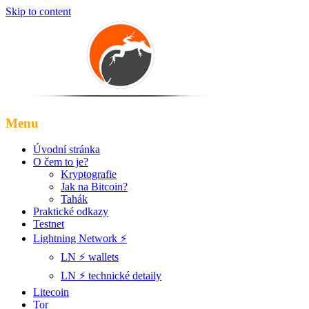
Skip to content
Menu
Úvodní stránka
O čem to je?
Kryptografie
Jak na Bitcoin?
Tahák
Praktické odkazy
Testnet
Lightning Network ⚡️
LN ⚡️ wallets
LN ⚡️ technické detaily
Litecoin
Tor