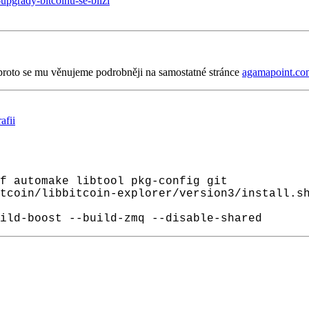
upgrady-bitcoinu-se-blizi
proto se mu věnujeme podrobněji na samostatné stránce
agamapoint.com
afii
f automake libtool pkg-config git

tcoin/libbitcoin-explorer/version3/install.sh
ild-boost --build-zmq --disable-shared